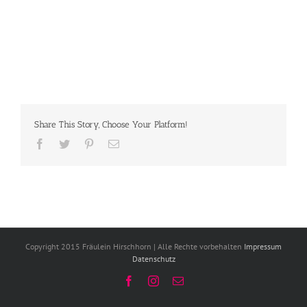
Share This Story, Choose Your Platform!
Facebook
Twitter
Pinterest
E-
Mail
Copyright 2015 Fräulein Hirschhorn | Alle Rechte vorbehalten
Impressum
Datenschutz
Facebook
Instagram
E-
Mail